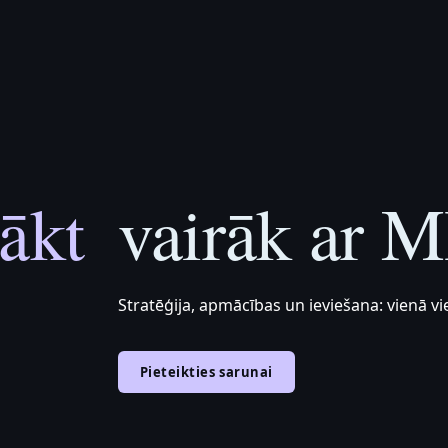
ākt
vairāk ar M
Stratēģija, apmācības un ieviešana: vienā vie
Pieteikties sarunai