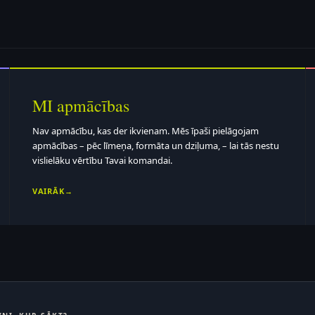
MI apmācības
Nav apmācību, kas der ikvienam. Mēs īpaši pielāgojam
apmācības – pēc līmeņa, formāta un dziļuma, – lai tās nestu
vislielāku vērtību Tavai komandai.
VAIRĀK
→