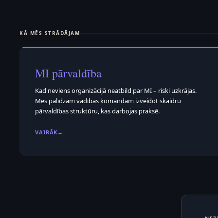
KĀ MĒS STRĀDĀJAM
MI pārvaldība
Kad neviens organizācijā neatbild par MI – riski uzkrājas.
Mēs palīdzam vadības komandām izveidot skaidru
pārvaldības struktūru, kas darbojas praksē.
VAIRĀK
→